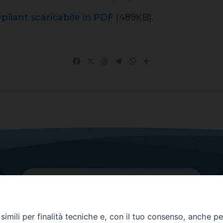
pliant scaricabile in PDF
(489KB).
Facebook
X
Threads
Telegram
WhatsApp
Share
imili per finalità tecniche e, con il tuo consenso, anche per 