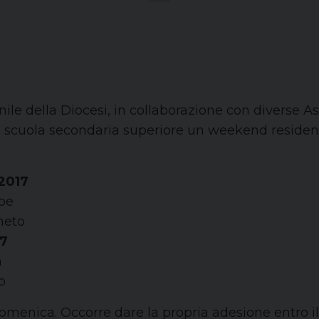
ile della Diocesi, in collaborazione con diverse A
la scuola secondaria superiore un weekend residenzi
 2017
ppe
neto
17
a
o
 domenica. Occorre dare la propria adesione entro i