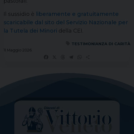
pastorali.
Il sussidio è
liberamente e gratuitamente
scaricabile dal sito del Servizio Nazionale per
la Tutela dei Minori
della CEI.
TESTIMONIANZA DI CARITÀ
11 Maggio 2026
Facebook
X
Threads
Telegram
WhatsApp
Share