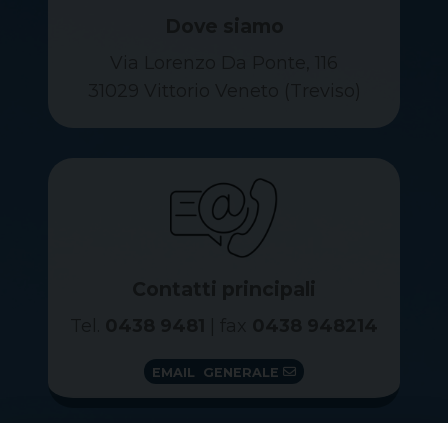
Dove siamo
Via Lorenzo Da Ponte, 116
31029 Vittorio Veneto (Treviso)
Contatti principali
Tel.
0438 9481
| fax
0438 948214
EMAIL GENERALE