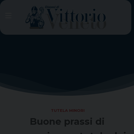
Skip
to
content
TUTELA MINORI
Buone prassi di