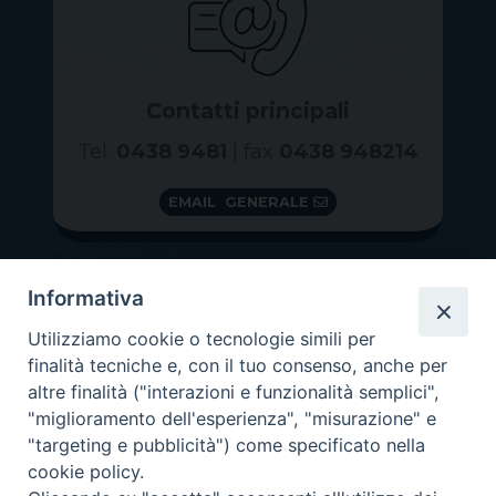
Contatti principali
Tel.
0438 9481
| fax
0438 948214
EMAIL GENERALE
Informativa
Utilizziamo cookie o tecnologie simili per
finalità tecniche e, con il tuo consenso, anche per
altre finalità ("interazioni e funzionalità semplici",
"miglioramento dell'esperienza", "misurazione" e
"targeting e pubblicità") come specificato nella
GRAZIE PER IL TUO AIUTO
cookie policy.
Insieme per la Diocesi