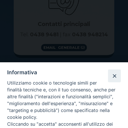
Contatti principali
Tel.
0438 9481
| fax
0438 948214
EMAIL GENERALE
Informativa
Utilizziamo cookie o tecnologie simili per
finalità tecniche e, con il tuo consenso, anche per
altre finalità ("interazioni e funzionalità semplici",
"miglioramento dell'esperienza", "misurazione" e
"targeting e pubblicità") come specificato nella
GRAZIE PER IL TUO AIUTO
cookie policy.
Insieme per la Diocesi
Cliccando su "accetta" acconsenti all'utilizzo dei