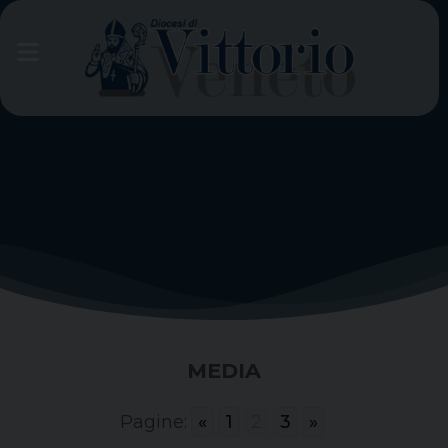
Skip
to
content
MEDIA
Pagine:
«
1
2
3
»