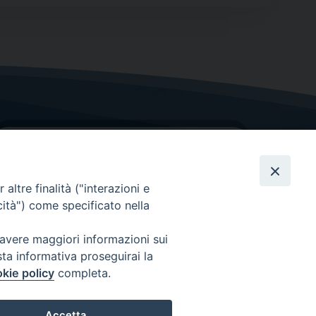
altre finalità ("interazioni e
cità") come specificato nella
GRAZIE PER IL TUO AIUTO
 avere maggiori informazioni sui
sta informativa proseguirai la
Insieme per la Diocesi
kie policy
completa.
Accetta