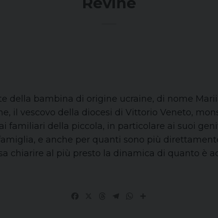
Revine
e della bambina di origine ucraine, di nome Mariia
ine, il vescovo della diocesi di Vittorio Veneto, mon
 familiari della piccola, in particolare ai suoi gen
famiglia, e anche per quanti sono più direttamente
sa chiarire al più presto la dinamica di quanto è a
Facebook
X
Threads
Telegram
WhatsApp
Share