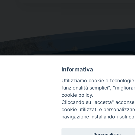
Informativa
Utilizziamo cookie o tecnologie s
funzionalità semplici", "miglior
cookie policy.
Dove siamo
Cliccando su "accetta" acconsent
Via Lorenzo Da Ponte, 116
cookie utilizzati e personalizza
31029 Vittorio Veneto (Treviso)
navigazione installando i soli co
Personalizza