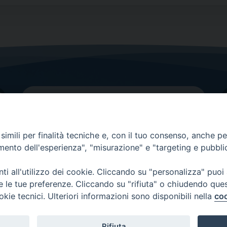
imili per finalità tecniche e, con il tuo consenso, anche per 
amento dell'esperienza", "misurazione" e "targeting e pubbli
Contatti principali
Tel.
0438 9481
| fax
0438 948214
i all'utilizzo dei cookie. Cliccando su "personalizza" puoi
re le tue preferenze. Cliccando su "rifiuta" o chiudendo que
EMAIL GENERALE
okie tecnici. Ulteriori informazioni sono disponibili nella
coo
Rifiuta