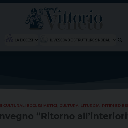
LA DIOCESI
IL VESCOVO E STRUTTURE SINODALI
I CULTURALI ECCLESIASTICI
,
CULTURA
,
LITURGIA
,
RITIRI ED ES
nvegno “Ritorno all’interiori