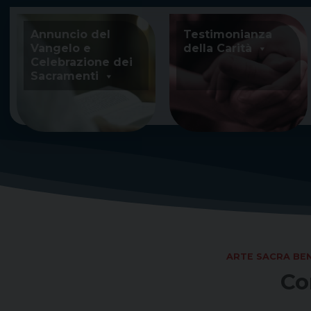
Skip
to
Annuncio del
Testimonianza
content
Vangelo e
della Carità
Celebrazione dei
Sacramenti
ARTE SACRA BEN
Co