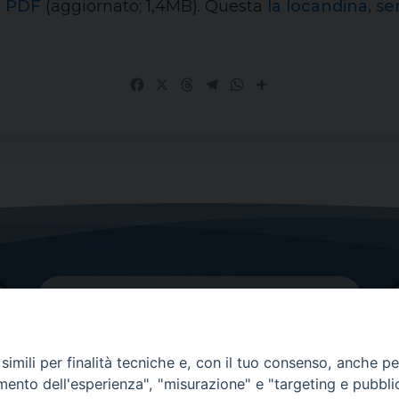
n PDF
(aggiornato; 1,4MB). Questa
la locandina, s
Facebook
X
Threads
Telegram
WhatsApp
Share
imili per finalità tecniche e, con il tuo consenso, anche per 
amento dell'esperienza", "misurazione" e "targeting e pubbli
Contatti principali