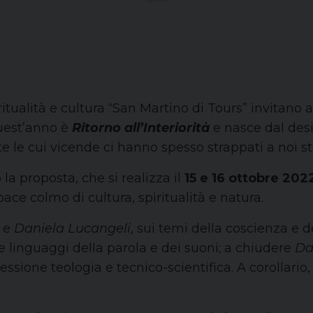
iritualità e cultura “San Martino di Tours” invitano
quest’anno è
Ritorno all’Interiorità
e nasce dal desid
 le cui vicende ci hanno spesso strappati a noi st
la proposta, che si realizza il
15 e 16 ottobre 202
ace colmo di cultura, spiritualità e natura.
e
Daniela Lucangeli
, sui temi della coscienza e d
ue linguaggi della parola e dei suoni; a chiudere
Da
iflessione teologia e tecnico-scientifica. A corollari