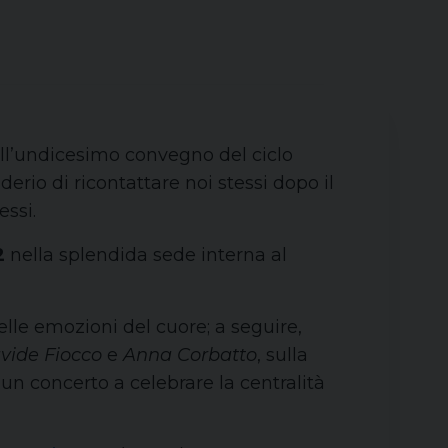
 all’undicesimo convegno del ciclo
erio di ricontattare noi stessi dopo il
essi.
2
nella splendida sede interna al
elle emozioni del cuore; a seguire,
vide Fiocco
e
Anna Corbatto
, sulla
o, un concerto a celebrare la centralità