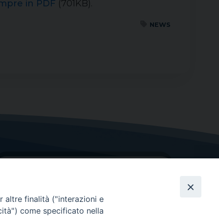
empre in PDF
(701KB).
NEWS
altre finalità ("interazioni e
cità") come specificato nella