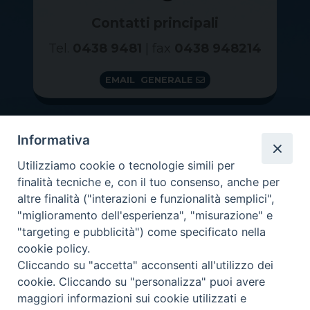
Contatti principali
Tel.
0438 9481
| fax
0438 948214
EMAIL GENERALE
Informativa
Utilizziamo cookie o tecnologie simili per
finalità tecniche e, con il tuo consenso, anche per
altre finalità ("interazioni e funzionalità semplici",
"miglioramento dell'esperienza", "misurazione" e
"targeting e pubblicità") come specificato nella
GRAZIE PER IL TUO AIUTO
cookie policy.
Insieme per la Diocesi
Cliccando su "accetta" acconsenti all'utilizzo dei
cookie. Cliccando su "personalizza" puoi avere
maggiori informazioni sui cookie utilizzati e