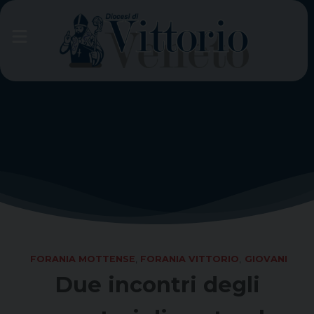
Skip
to
content
FORANIA MOTTENSE
,
FORANIA VITTORIO
,
GIOVANI
Due incontri degli