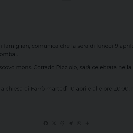
ai famigliari, comunica che la sera di lunedì 9 apri
Combai.
escovo mons. Corrado Pizziolo, sarà celebrata nella
ella chiesa di Farrò martedì 10 aprile alle ore 20.0
Facebook
X
Threads
Telegram
WhatsApp
Share