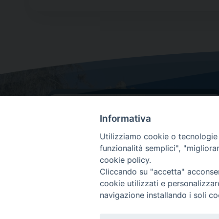
Informativa
Utilizziamo cookie o tecnologie s
funzionalità semplici", "miglior
cookie policy.
Dove siamo
Cliccando su "accetta" acconsent
Via Lorenzo Da Ponte, 116
cookie utilizzati e personalizza
31029 Vittorio Veneto (Treviso)
navigazione installando i soli co