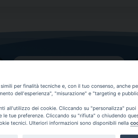
imili per finalità tecniche e, con il tuo consenso, anche per 
amento dell'esperienza", "misurazione" e "targeting e pubbli
Contatti principali
Tel.
0438 9481
| fax
0438 948214
i all'utilizzo dei cookie. Cliccando su "personalizza" puoi
re le tue preferenze. Cliccando su "rifiuta" o chiudendo que
EMAIL GENERALE
okie tecnici. Ulteriori informazioni sono disponibili nella
coo