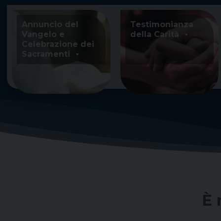
Skip
to
Annuncio del
Testimonianza
content
Vangelo e
della Carità
Celebrazione dei
Sacramenti
È 