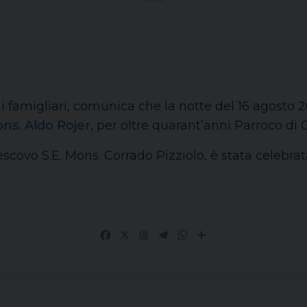
i famigliari, comunica che la notte del 16 agosto 20
ns. Aldo Rojer
, per oltre quarant’anni Parroco di 
escovo S.E. Mons. Corrado Pizziolo, è stata celebr
Facebook
X
Threads
Telegram
WhatsApp
Share