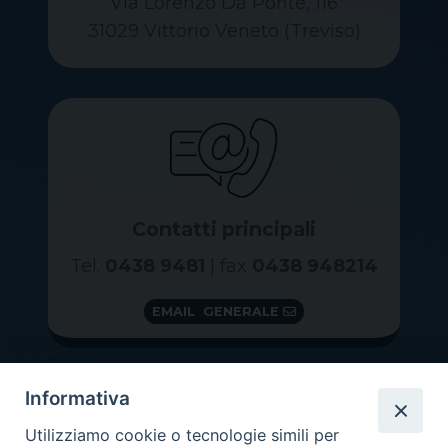
Via Lorenzo Da Ponte, 116
31029 Vittorio Veneto (Treviso)
Contatti principali
Tel.
0438 9481
| fax
0438 948214
EMAIL GENERALE
Informativa
Utilizziamo cookie o tecnologie simili per