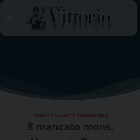
Skip
to
content
FORANIA VALLATA
,
PRESBITERIO
È mancato mons.