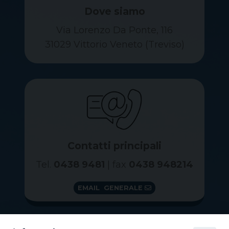
Dove siamo
Via Lorenzo Da Ponte, 116
31029 Vittorio Veneto (Treviso)
Contatti principali
Tel.
0438 9481
| fax
0438 948214
EMAIL GENERALE