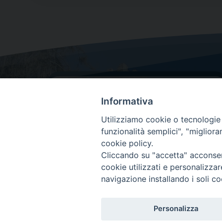
Informativa
Utilizziamo cookie o tecnologie s
funzionalità semplici", "miglior
cookie policy.
Dove siamo
Cliccando su "accetta" acconsent
Via Lorenzo Da Ponte, 116
cookie utilizzati e personalizza
31029 Vittorio Veneto (Treviso)
navigazione installando i soli co
Personalizza