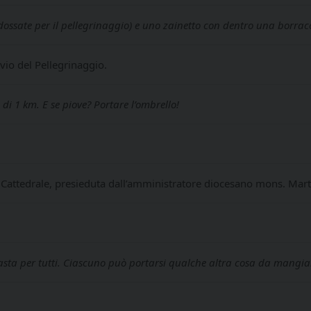
ndossate per il pellegrinaggio) e uno zainetto con dentro una borrac
vvio del Pellegrinaggio.
 di 1 km. E se piove? Portare l’ombrello!
n Cattedrale, presieduta dall’amministratore diocesano mons. Mar
asta per tutti. Ciascuno può portarsi qualche altra cosa da mangiare