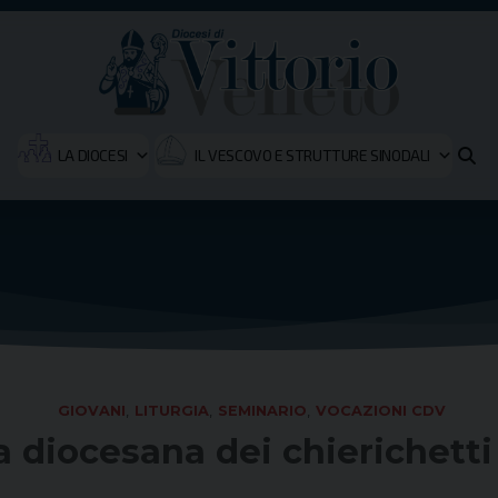
LA DIOCESI
IL VESCOVO E STRUTTURE SINODALI
GIOVANI
,
LITURGIA
,
SEMINARIO
,
VOCAZIONI CDV
a diocesana dei chierichetti