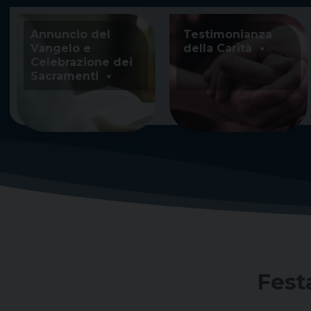
Skip
to
Annuncio del
Testimonianza
content
Vangelo e
della Carità
Celebrazione dei
Sacramenti
Fest