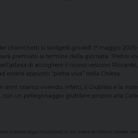
ei chierichetti si svolgerà giovedì 1° maggio 2025 
 sarà premiato al termine della giornata: “Pietre vi
ll’attesa di accogliere il nuovo vescovo Riccardo, i
ad essere appunto “pietra viva” nella Chiesa.
tri anni: stiamo vivendo, infatti, il Giubileo e la no
ciò, con un pellegrinaggio giubilare proprio alla Catt
oni ricevute dopo l’iscrizione) in tre chiese di Vittorio Veneto: Me