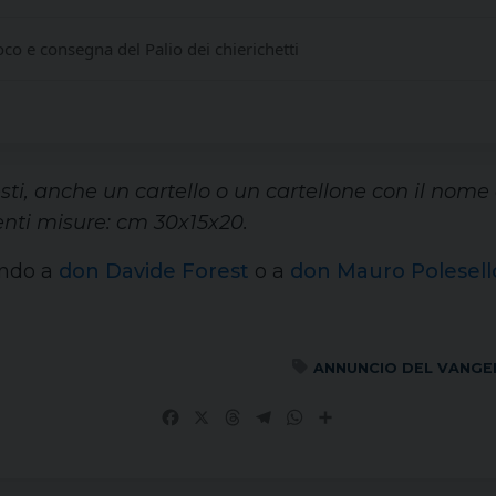
co e consegna del Palio dei chierichetti
esti, anche un cartello o un cartellone con il nom
enti misure: cm 30x15x20.
vendo a
don Davide Forest
o a
don Mauro Polesell
ANNUNCIO DEL VANGE
Facebook
X
Threads
Telegram
WhatsApp
Share