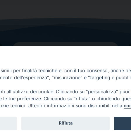
imili per finalità tecniche e, con il tuo consenso, anche per 
amento dell'esperienza", "misurazione" e "targeting e pubbli
Contatti principali
Tel.
0438 9481
| fax
0438 948214
i all'utilizzo dei cookie. Cliccando su "personalizza" puoi
re le tue preferenze. Cliccando su "rifiuta" o chiudendo que
EMAIL GENERALE
okie tecnici. Ulteriori informazioni sono disponibili nella
coo
Rifiuta