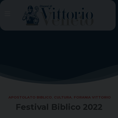
Skip
to
content
APOSTOLATO BIBLICO
,
CULTURA
,
FORANIA VITTORIO
Festival Biblico 2022