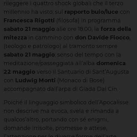
rileggere i quattro shock globali che il terzo
millennio ha visto; sul
rapporto buio/luce
con
Francesca Rigotti
(filosofa) in programma
sabato 21 maggio
alle ore 18.00, la
forza della
mitezza
in cammino con
don Davide Fiocco
,
(teologo e patrologo) al tramonto sempre
sabato 21 maggio
; senso del tempo con la
meditazione/passeggiata all’alba
domenica
22 maggio
verso il Santuario di Sant’Augusta
con
Ludwig Monti
(Monaco di Bose)
accompagnato dall’arpa di Giada Dal Cin.
Poiché il linguaggio simbolico dell’Apocalisse
non descrive ma evoca, svela e rimanda a
qualcos’altro, portando con sé enigmi,
domande irrisolte, promesse e attese,
l’attenzione per le diverse forme dell’arte