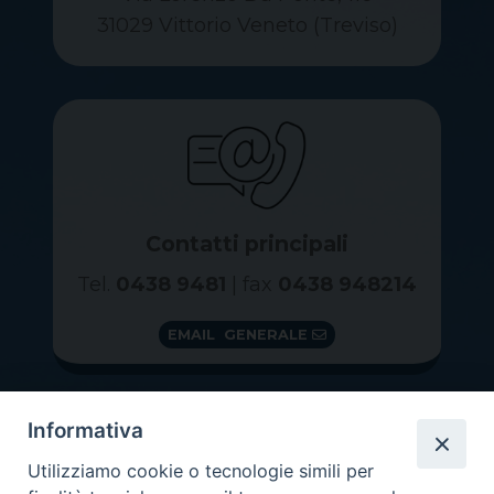
31029 Vittorio Veneto (Treviso)
Contatti principali
Tel.
0438 9481
| fax
0438 948214
EMAIL GENERALE
Informativa
Utilizziamo cookie o tecnologie simili per