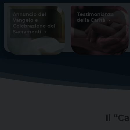
Skip
to
Annuncio del
Testimonianza
content
Vangelo e
della Carità
Celebrazione dei
Sacramenti
Il “C