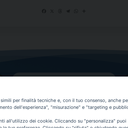
Facebook
X
Threads
Telegram
WhatsApp
Share
imili per finalità tecniche e, con il tuo consenso, anche per 
amento dell'esperienza", "misurazione" e "targeting e pubbli
Contatti principali
Tel.
0438 9481
| fax
0438 948214
i all'utilizzo dei cookie. Cliccando su "personalizza" puoi
re le tue preferenze. Cliccando su "rifiuta" o chiudendo que