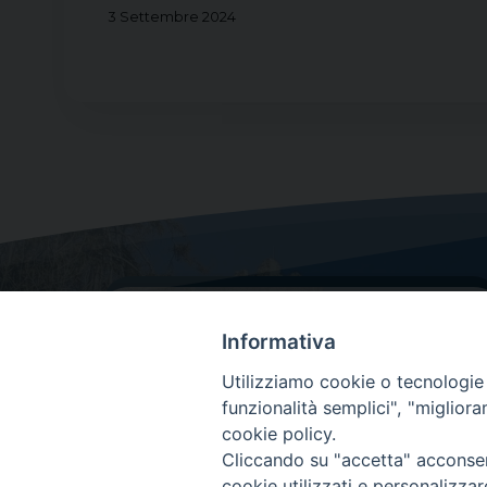
3 Settembre 2024
Informativa
Utilizziamo cookie o tecnologie s
funzionalità semplici", "miglior
cookie policy.
Dove siamo
Cliccando su "accetta" acconsent
Via Lorenzo Da Ponte, 116
cookie utilizzati e personalizza