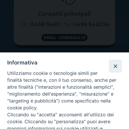
Contatti principali
Tel.
0438 9481
| fax
0438 948214
EMAIL GENERALE
Informativa
Utilizziamo cookie o tecnologie simili per
finalità tecniche e, con il tuo consenso, anche per
altre finalità ("interazioni e funzionalità semplici",
"miglioramento dell'esperienza", "misurazione" e
"targeting e pubblicità") come specificato nella
GRAZIE PER IL TUO AIUTO
cookie policy.
Insieme per la Diocesi
Cliccando su "accetta" acconsenti all'utilizzo dei
cookie. Cliccando su "personalizza" puoi avere
maggiori informazioni sui cookie utilizzati e