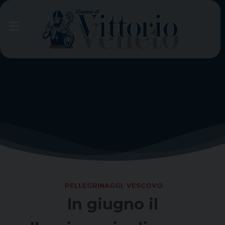
Skip
to
content
PELLEGRINAGGI
,
VESCOVO
In giugno il