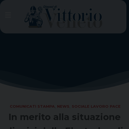
Skip
to
content
COMUNICATI STAMPA
,
NEWS
,
SOCIALE LAVORO PACE
In merito alla situazione