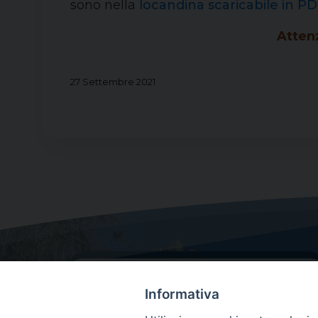
sono nella
locandina scaricabile in P
Atten
27 Settembre 2021
Informativa