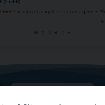
DF
(543KB).
zione
: l’incontro di maggio è stato anticipato al 30
Facebook
X
Threads
Telegram
WhatsApp
Share