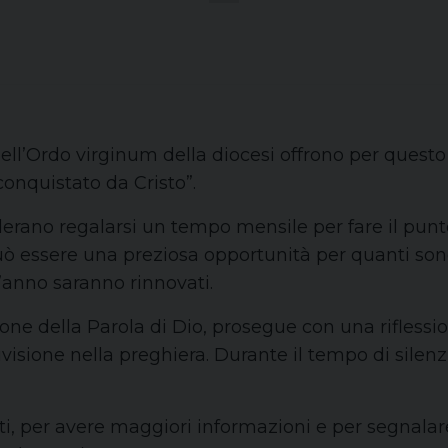
e dell’Ordo virginum della diocesi offrono per que
“conquistato da Cristo”.
derano regalarsi un tempo mensile per fare il punto
Può essere una preziosa opportunità per quanti sono
’anno saranno rinnovati.
ione della Parola di Dio, prosegue con una rifless
ivisione nella preghiera. Durante il tempo di silen
ti, per avere maggiori informazioni e per segnalare