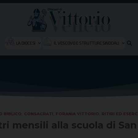
LA DIOCESI
IL VESCOVO E STRUTTURE SINODALI
 BIBLICO
,
CONSACRATI
,
FORANIA VITTORIO
,
RITIRI ED ESERC
ri mensili alla scuola di Sa