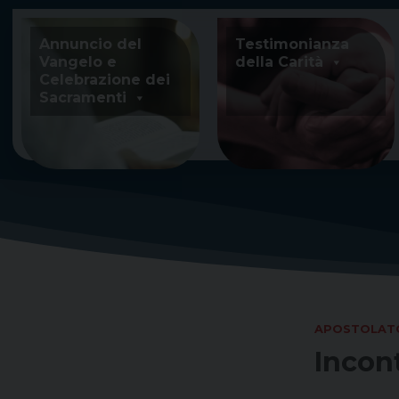
Skip
to
Annuncio del
Testimonianza
content
Vangelo e
della Carità
Celebrazione dei
Sacramenti
APOSTOLATO
Incont