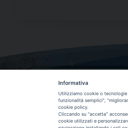
Informativa
Utilizziamo cookie o tecnologie s
funzionalità semplici", "miglior
cookie policy.
Dove siamo
Cliccando su "accetta" acconsent
Via Lorenzo Da Ponte, 116
cookie utilizzati e personalizza
31029 Vittorio Veneto (Treviso)
navigazione installando i soli co