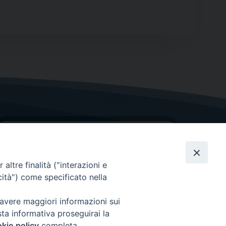
altre finalità ("interazioni e
cità") come specificato nella
GRAZIE PER IL TUO AIUTO
 avere maggiori informazioni sui
sta informativa proseguirai la
Insieme per la Diocesi
kie policy
completa.