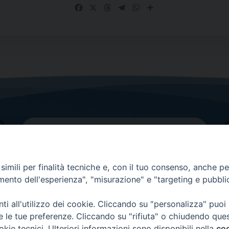
Facebook
X
Threads
Telegram
WhatsApp
Share
imili per finalità tecniche e, con il tuo consenso, anche per 
amento dell'esperienza", "misurazione" e "targeting e pubbli
Contatti principali
Tel.
0438 9481
| fax
0438 948214
i all'utilizzo dei cookie. Cliccando su "personalizza" puoi
re le tue preferenze. Cliccando su "rifiuta" o chiudendo que
EMAIL GENERALE
okie tecnici. Ulteriori informazioni sono disponibili nella
coo