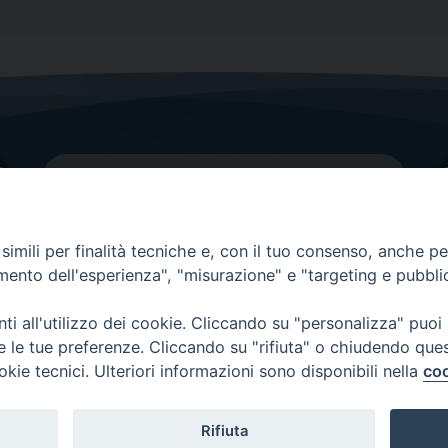
imili per finalità tecniche e, con il tuo consenso, anche per 
amento dell'esperienza", "misurazione" e "targeting e pubbli
Contatti principali
Tel.
0438 9481
| fax
0438 948214
i all'utilizzo dei cookie. Cliccando su "personalizza" puoi
re le tue preferenze. Cliccando su "rifiuta" o chiudendo que
EMAIL GENERALE
okie tecnici. Ulteriori informazioni sono disponibili nella
coo
Rifiuta