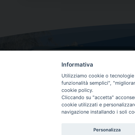
Informativa
Utilizziamo cookie o tecnologie s
funzionalità semplici", "miglior
cookie policy.
Dove siamo
Cliccando su "accetta" acconsent
Via Lorenzo Da Ponte, 116
cookie utilizzati e personalizza
31029 Vittorio Veneto (Treviso)
navigazione installando i soli co
Personalizza