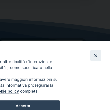
altre finalità ("interazioni e
cità") come specificato nella
GRAZIE PER IL TUO AIUTO
 avere maggiori informazioni sui
sta informativa proseguirai la
Insieme per la Diocesi
kie policy
completa.
Accetta