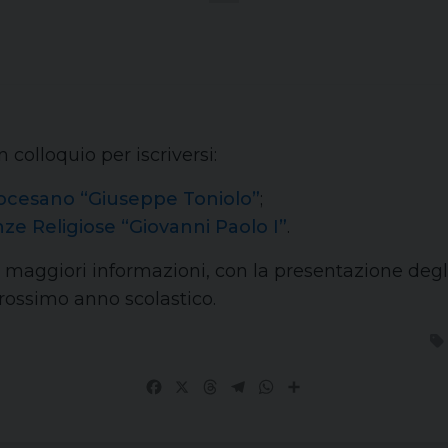
 colloquio per iscriversi:
diocesano “Giuseppe Toniolo”
;
nze Religiose “Giovanni Paolo I”
.
 maggiori informazioni, con la presentazione degli ist
 prossimo anno scolastico.
Facebook
X
Threads
Telegram
WhatsApp
Share