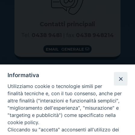
Contatti principali
Tel.
0438 9481
| fax
0438 948214
EMAIL GENERALE
Informativa
Utilizziamo cookie o tecnologie simili per
finalità tecniche e, con il tuo consenso, anche per
altre finalità ("interazioni e funzionalità semplici",
"miglioramento dell'esperienza", "misurazione" e
"targeting e pubblicità") come specificato nella
GRAZIE PER IL TUO AIUTO
cookie policy.
Insieme per la Diocesi
Cliccando su "accetta" acconsenti all'utilizzo dei