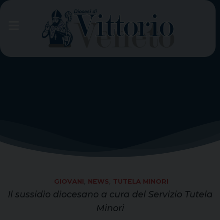
Skip
to
content
GIOVANI
,
NEWS
,
TUTELA MINORI
Il sussidio diocesano a cura del Servizio Tutela
Minori