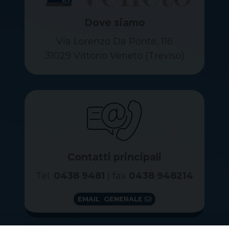
Dove siamo
Via Lorenzo Da Ponte, 116
31029 Vittorio Veneto (Treviso)
Contatti principali
Tel.
0438 9481
| fax
0438 948214
EMAIL GENERALE