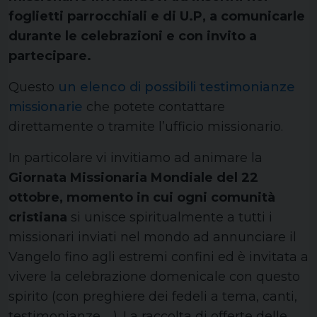
foglietti parrocchiali e di U.P, a comunicarle
durante le celebrazioni e con invito a
partecipare.
Questo
un elenco di possibili testimonianze
missionarie
che potete contattare
direttamente o tramite l’ufficio missionario.
In particolare vi invitiamo ad animare la
Giornata Missionaria Mondiale del 22
ottobre, momento in cui ogni comunità
cristiana
si unisce spiritualmente a tutti i
missionari inviati nel mondo ad annunciare il
Vangelo fino agli estremi confini ed è invitata a
vivere la celebrazione domenicale con questo
spirito (con preghiere dei fedeli a tema, canti,
testimonianze,….). La raccolta di offerte delle