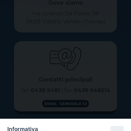
Dove siamo
Via Lorenzo Da Ponte, 116
31029 Vittorio Veneto (Treviso)
Contatti principali
Tel.
0438 9481
| fax
0438 948214
EMAIL GENERALE
Informativa