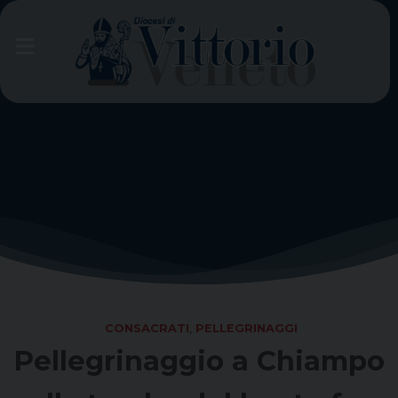
Skip
to
content
CONSACRATI
,
PELLEGRINAGGI
Pellegrinaggio a Chiampo