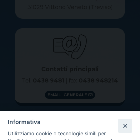
31029 Vittorio Veneto (Treviso)
Contatti principali
Tel.
0438 9481
| fax
0438 948214
EMAIL GENERALE
Informativa
Utilizziamo cookie o tecnologie simili per