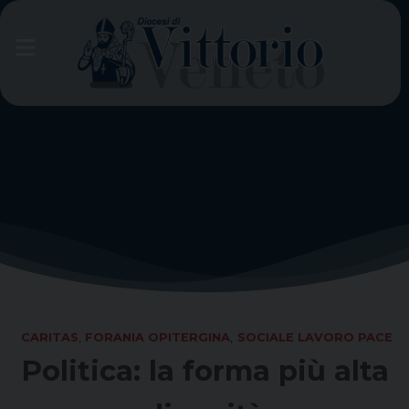
Skip
to
content
CARITAS
,
FORANIA OPITERGINA
,
SOCIALE LAVORO PACE
Politica: la forma più alta