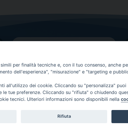
imili per finalità tecniche e, con il tuo consenso, anche per 
amento dell'esperienza", "misurazione" e "targeting e pubbli
Contatti principali
Tel.
0438 9481
| fax
0438 948214
i all'utilizzo dei cookie. Cliccando su "personalizza" puoi
re le tue preferenze. Cliccando su "rifiuta" o chiudendo que
EMAIL GENERALE
okie tecnici. Ulteriori informazioni sono disponibili nella
coo
Rifiuta
Copyright 2026 ©
Diocesi di Vittorio Veneto
-
Privacy Policy