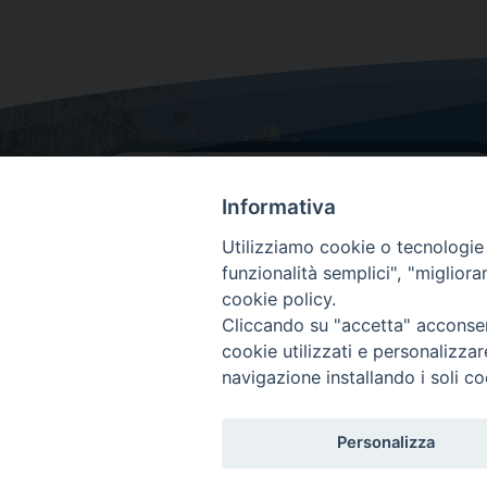
Informativa
Utilizziamo cookie o tecnologie s
funzionalità semplici", "miglior
cookie policy.
Dove siamo
Cliccando su "accetta" acconsent
Via Lorenzo Da Ponte, 116
cookie utilizzati e personalizza
31029 Vittorio Veneto (Treviso)
navigazione installando i soli co
Personalizza