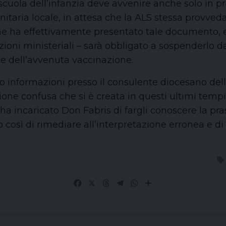
 scuola dell’infanzia deve avvenire anche solo in p
taria locale, in attesa che la ALS stessa provveda
 che ha effettivamente presentato tale documento, 
oni ministeriali – sarà obbligato a sospenderlo dal
 dell’avvenuta vaccinazione.
so informazioni presso il consulente diocesano dell
one confusa che si è creata in questi ultimi tempi
a incaricato Don Fabris di fargli conoscere la pra
così di rimediare all’interpretazione erronea e di
Facebook
X
Threads
Telegram
WhatsApp
Share