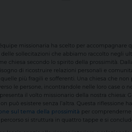
he l’équipe missionaria ha scelto per accompagnar
delle sollecitazioni che abbiamo raccolto negli ul
e chiesa secondo lo spirito della prossimità. Dalla
bisogno di ricostruire relazioni personali e comunita
uelle più fragili e sofferenti. Una chiesa che non
erso le persone, incontrandole nelle loro case o n
appresenta il volto missionario della nostra chiesa:
n può esistere senza l’altra. Questa riflessione ha c
one sul tema della prossimità
per comprenderne i
l percorso si struttura in quattro tappe e si concl