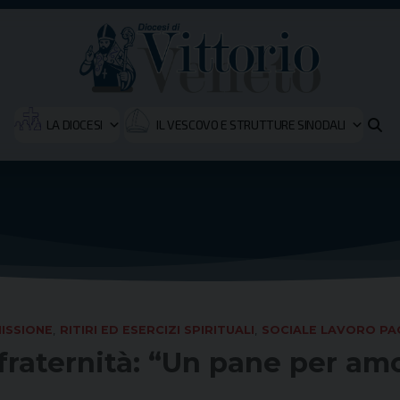
LA DIOCESI
IL VESCOVO E STRUTTURE SINODALI
ISSIONE
,
RITIRI ED ESERCIZI SPIRITUALI
,
SOCIALE LAVORO PA
fraternità: “Un pane per amo