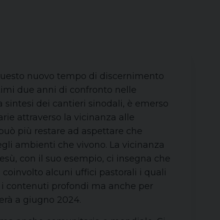
e questo nuovo tempo di discernimento
timi due anni di confronto nelle
 sintesi dei cantieri sinodali, è emerso
rie attraverso la vicinanza alle
 può più restare ad aspettare che
egli ambienti che vivono. La vicinanza
 Gesù, con il suo esempio, ci insegna che
oinvolto alcuni uffici pastorali i quali
 contenuti profondi ma anche per
uderà a giugno 2024.