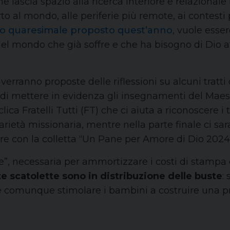
e lascia spazio alla ricerca interiore e relaziona
o al mondo, alle periferie più remote, ai contesti p
io quaresimale proposto quest’anno
, vuole esse
 del mondo che già soffre e che ha bisogno di Dio at
 verranno proposte delle riflessioni su alcuni tratti 
di mettere in evidenza gli insegnamenti del Maestr
clica Fratelli Tutti (FT) che ci aiuta a riconoscere i
rietà missionaria, mentre nella parte finale ci sara
e con la colletta “Un Pane per Amore di Dio 2024
e”, necessaria per ammortizzare i costi di stampa e
e scatolette sono in distribuzione delle buste
:
le comunque stimolare i bambini a costruire una pr