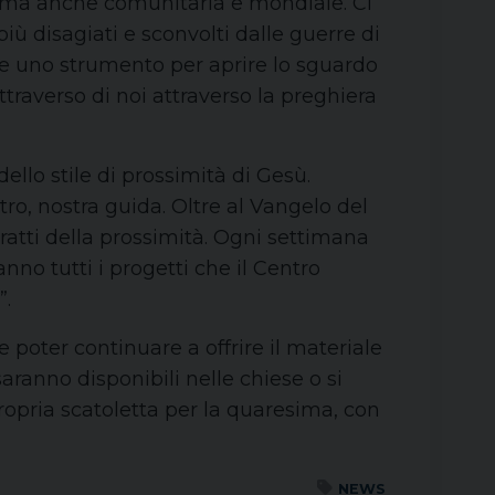
le ma anche comunitaria e mondiale. Ci
iù disagiati e sconvolti dalle guerre di
re uno strumento per aprire lo sguardo
traverso di noi attraverso la preghiera
dello stile di prossimità di Gesù.
o, nostra guida. Oltre al Vangelo del
 tratti della prossimità. Ogni settimana
nno tutti i progetti che il Centro
”.
 poter continuare a offrire il materiale
 saranno disponibili nelle chiese o si
opria scatoletta per la quaresima, con
NEWS