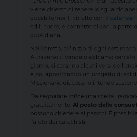
“Chi è il mio prossimo?”
è un quesito ch
viene chiesto di tenere lo sguardo apert
questi tempi. Il libretto con il
calendar
ed il cuore, e connetterci con la parte
quotidiana.
Nel libretto, all’inizio di ogni settimana
Attraverso il Vangelo abbiamo cercato 
giorno, ci saranno alcuni versi dell’enci
è poi approfondito un progetto di solida
Missionario diocesano intende sostener
Da segnalare infine una scelta “radical
gratuitamente.
Al posto delle
consuet
possono chiedere ai parroci. È possibi
l’aiuto dei catechisti.