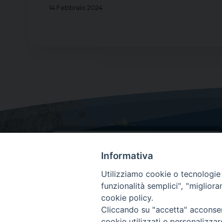
14 Febbraio 2024
Informativa
Utilizziamo cookie o tecnologie s
funzionalità semplici", "miglior
cookie policy.
Dove siamo
Cliccando su "accetta" acconsent
Via Lorenzo Da Ponte, 116
cookie utilizzati e personalizza