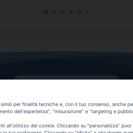
Facebook
X
Threads
Telegram
WhatsApp
Share
imili per finalità tecniche e, con il tuo consenso, anche per 
amento dell'esperienza", "misurazione" e "targeting e pubbli
Contatti principali
Tel.
0438 9481
| fax
0438 948214
i all'utilizzo dei cookie. Cliccando su "personalizza" puoi
re le tue preferenze. Cliccando su "rifiuta" o chiudendo que