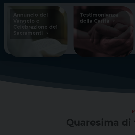
Skip
to
Annuncio del
Testimonianza
content
Vangelo e
della Carità
Celebrazione dei
Sacramenti
M
Quaresima di 