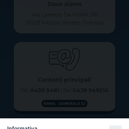
Dove siamo
Via Lorenzo Da Ponte, 116
31029 Vittorio Veneto (Treviso)
Contatti principali
Tel.
0438 9481
| fax
0438 948214
EMAIL GENERALE
Informativa