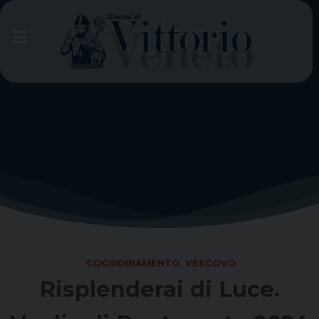
Skip
to
content
COORDINAMENTO
,
VESCOVO
Risplenderai di Luce.