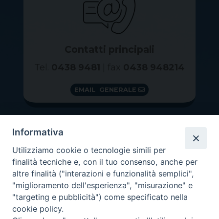
Contatti principali
Tel.
0438 9481
| fax
0438 948214
EMAIL GENERALE
Informativa
Utilizziamo cookie o tecnologie simili per
finalità tecniche e, con il tuo consenso, anche per
altre finalità ("interazioni e funzionalità semplici",
"miglioramento dell'esperienza", "misurazione" e
"targeting e pubblicità") come specificato nella
GRAZIE PER IL TUO AIUTO
cookie policy.
Insieme per la Diocesi