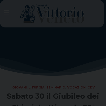
Skip
to
content
GIOVANI
,
LITURGIA
,
SEMINARIO
,
VOCAZIONI CDV
Sabato 30 il Giubileo dei