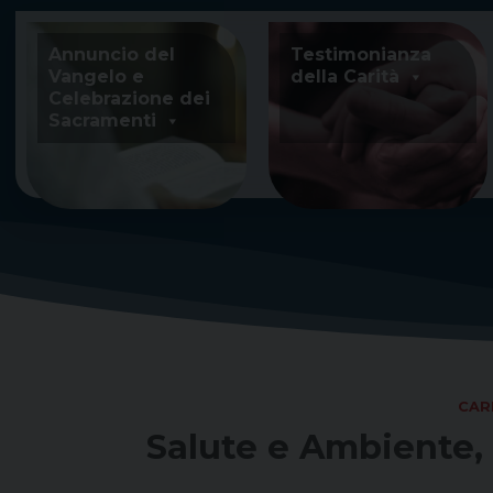
Skip
to
Annuncio del
Testimonianza
content
Vangelo e
della Carità
Celebrazione dei
Sacramenti
CAR
Salute e Ambiente, 