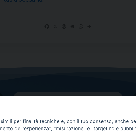
Facebook
X
Threads
Telegram
WhatsApp
Share
imili per finalità tecniche e, con il tuo consenso, anche per 
amento dell'esperienza", "misurazione" e "targeting e pubbli
Contatti principali