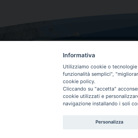
Informativa
Utilizziamo cookie o tecnologie s
funzionalità semplici", "miglior
cookie policy.
Dove siamo
Cliccando su "accetta" acconsent
Via Lorenzo Da Ponte, 116
cookie utilizzati e personalizza
31029 Vittorio Veneto (Treviso)
navigazione installando i soli co
Personalizza