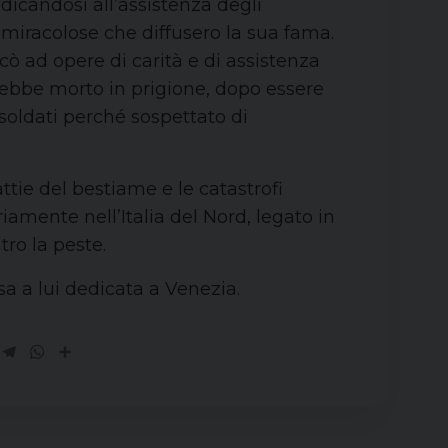
candosi all’assistenza degli
miracolose che diffusero la sua fama.
icò ad opere di carità e di assistenza
ebbe morto in prigione, dopo essere
soldati perché sospettato di
tie del bestiame e le catastrofi
ariamente nell’Italia del Nord, legato in
tro la peste.
sa a lui dedicata a Venezia.
ok
Threads
Telegram
WhatsApp
Share