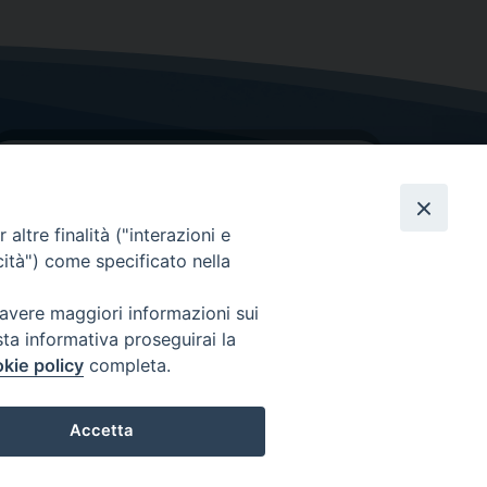
altre finalità ("interazioni e
cità") come specificato nella
GRAZIE PER IL TUO AIUTO
 avere maggiori informazioni sui
sta informativa proseguirai la
Insieme per la Diocesi
kie policy
completa.
Accetta
Preferenze Cookie