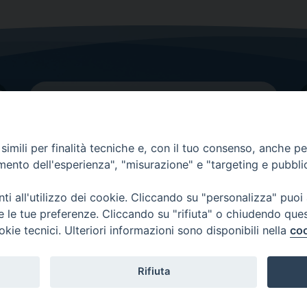
imili per finalità tecniche e, con il tuo consenso, anche per 
amento dell'esperienza", "misurazione" e "targeting e pubbli
Contatti principali
Tel.
0438 9481
| fax
0438 948214
i all'utilizzo dei cookie. Cliccando su "personalizza" puoi
re le tue preferenze. Cliccando su "rifiuta" o chiudendo que
EMAIL GENERALE
okie tecnici. Ulteriori informazioni sono disponibili nella
coo
Rifiuta
Copyright 2026 ©
Diocesi di Vittorio Veneto
-
Privacy Policy