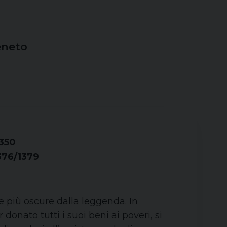
eneto
1350
1376/1379
se più oscure dalla leggenda. In
onato tutti i suoi beni ai poveri, si