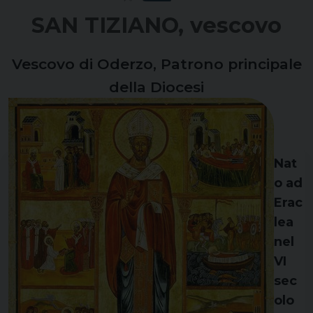
SAN TIZIANO, vescovo
Vescovo di Oderzo, Patrono principale
della Diocesi
Nat
o ad
Erac
lea
nel
VI
sec
olo