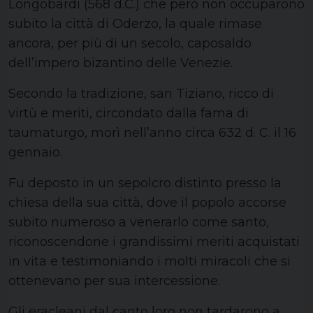
Longobardi (568 d.C.) che però non occuparono
subito la città di Oderzo, la quale rimase
ancora, per più di un secolo, caposaldo
dell’impero bizantino delle Venezie.
Secondo la tradizione, san Tiziano, ricco di
virtù e meriti, circondato dalla fama di
taumaturgo, morì nell’anno circa 632 d. C. il 16
gennaio.
Fu deposto in un sepolcro distinto presso la
chiesa della sua città, dove il popolo accorse
subito numeroso a venerarlo come santo,
riconoscendone i grandissimi meriti acquistati
in vita e testimoniando i molti miracoli che si
ottenevano per sua intercessione.
Gli eracleani dal canto loro non tardarono a