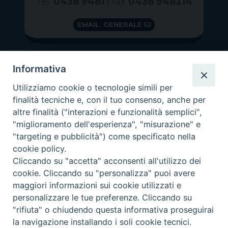
Tel.
0438 9481
| fax
0438 948214
EMAIL GENERALE
Informativa
Utilizziamo cookie o tecnologie simili per
finalità tecniche e, con il tuo consenso, anche per
altre finalità ("interazioni e funzionalità semplici",
"miglioramento dell'esperienza", "misurazione" e
"targeting e pubblicità") come specificato nella
GRAZIE PER IL TUO AIUTO
cookie policy.
Insieme per la Diocesi
Cliccando su "accetta" acconsenti all'utilizzo dei
cookie. Cliccando su "personalizza" puoi avere
maggiori informazioni sui cookie utilizzati e
personalizzare le tue preferenze. Cliccando su
"rifiuta" o chiudendo questa informativa proseguirai
Copyright 2026 ©
Diocesi di Vittorio Veneto
-
Privacy
la navigazione installando i soli cookie tecnici.
Policy