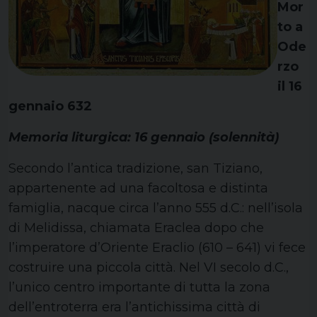
Mor
to a
Ode
rzo
il 16
gennaio 632
Memoria liturgica: 16 gennaio (solennità)
Secondo l’antica tradizione, san Tiziano,
appartenente ad una facoltosa e distinta
famiglia, nacque circa l’anno 555 d.C.: nell’isola
di Melidissa, chiamata Eraclea dopo che
l’imperatore d’Oriente Eraclio (610 – 641) vi fece
costruire una piccola città. Nel VI secolo d.C.,
l’unico centro importante di tutta la zona
dell’entroterra era l’antichissima città di