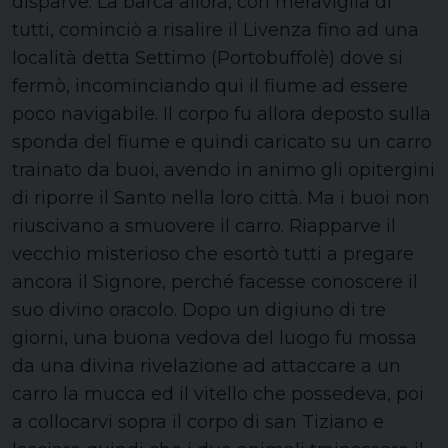
disparve. La barca allora, con meraviglia di
tutti, cominciò a risalire il Livenza fino ad una
località detta Settimo (Portobuffolè) dove si
fermò, incominciando qui il fiume ad essere
poco navigabile. Il corpo fu allora deposto sulla
sponda del fiume e quindi caricato su un carro
trainato da buoi, avendo in animo gli opitergini
di riporre il Santo nella loro città. Ma i buoi non
riuscivano a smuovere il carro. Riapparve il
vecchio misterioso che esortò tutti a pregare
ancora il Signore, perché facesse conoscere il
suo divino oracolo. Dopo un digiuno di tre
giorni, una buona vedova del luogo fu mossa
da una divina rivelazione ad attaccare a un
carro la mucca ed il vitello che possedeva, poi
a collocarvi sopra il corpo di san Tiziano e