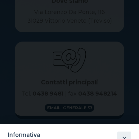
Dove siamo
Via Lorenzo Da Ponte, 116
31029 Vittorio Veneto (Treviso)
Contatti principali
Tel.
0438 9481
| fax
0438 948214
EMAIL GENERALE
Informativa