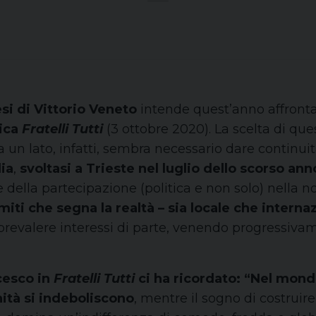
si di Vittorio Veneto
intende quest’anno affrontar
lica
Fratelli Tutti
(3 ottobre 2020). La scelta di qu
a un lato, infatti, sembra necessario dare continuit
lia
,
svoltasi a Trieste nel luglio dello scorso ann
de della partecipazione (politica e non solo) nella no
iti che segna la realtà – sia locale che internaz
i prevalere interessi di parte, venendo progressi
cesco in
Fratelli Tutti
ci ha ricordato: “Nel mondo
tà si indeboliscono
, mentre il sogno di costruir