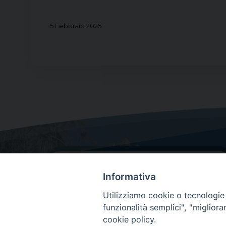
5 Febbraio 2025
Informativa
Utilizziamo cookie o tecnologie s
funzionalità semplici", "miglior
cookie policy.
Dove siamo