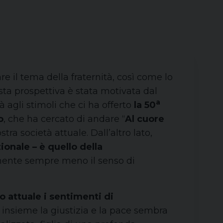
e il tema della fraternità, così come lo
esta prospettiva è stata motivata dal
a
à agli stimoli che ci ha offerto
la 50
o
, che ha cercato di andare “
Al cuore
stra società attuale. Dall’altro lato,
ionale – è quello della
vamente sempre meno il senso di
 attuale i sentimenti di
e insieme la giustizia e la pace sembra