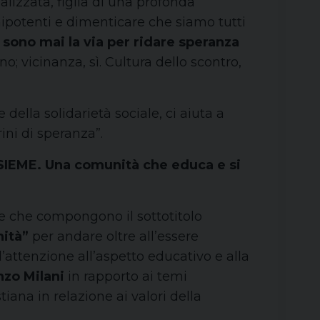
lizzata, figlia di una profonda
nipotenti e dimenticare che siamo tutti
n sono mai la via per ridare speranza
no; vicinanza, sì. Cultura dello scontro,
ella solidarietà sociale, ci aiuta a
ini di speranza”.
SIEME. Una comunità che educa e si
re che compongono il sottotitolo
ità”
per andare oltre all’essere
; l’attenzione all’aspetto educativo e alla
zo Milani
in rapporto ai temi
ana in relazione ai valori della