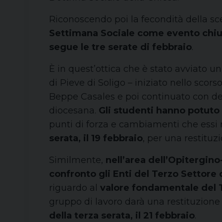
Riconoscendo poi la fecondità della sc
Settimana Sociale come evento chiu
segue le tre serate di febbraio
.
È in quest’ottica che è stato avviato u
di Pieve di Soligo – iniziato nello sco
Beppe Casales e poi continuato con d
diocesana.
Gli studenti hanno potuto c
punti di forza e cambiamenti che essi r
serata, il 19 febbraio
, per una restituz
Similmente,
nell’area dell’Opitergin
confronto gli Enti del Terzo Settore d
riguardo al
valore fondamentale del 
gruppo di lavoro darà una restituzione 
della terza serata, il 21 febbraio
.