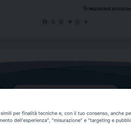
INIZIATIVE ASSOCIA
Facebook
X
Threads
Telegram
WhatsApp
Share
imili per finalità tecniche e, con il tuo consenso, anche per 
amento dell'esperienza", "misurazione" e "targeting e pubbli
Contatti principali