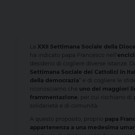
La
XXII Settimana Sociale della Dioce
ha indicato papa Francesco nell’
encic
desiderio di cogliere diverse istanze. D
Settimana Sociale dei Cattolici in Ita
della democrazia
” e di cogliere le sfi
riconosciamo che
uno dei maggiori lim
frammentazione
, per cui rischiano d
solidarietà e di comunità.
A questo proposito, proprio
papa Fran
appartenenza a una medesima umani