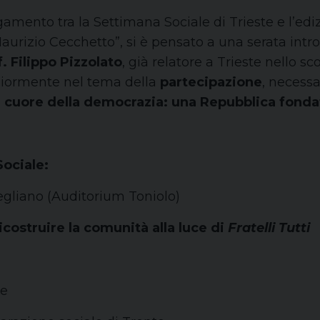
legamento tra la Settimana Sociale di Trieste e l’ed
aurizio Cecchetto”, si è pensato a una serata intr
. Filippo Pizzolato
, già relatore a Trieste nello sco
giormente nel tema della
partecipazione
, necessa
l cuore della democrazia: una Repubblica fondat
Sociale:
gliano (Auditorium Toniolo)
struire la comunità alla luce di
Fratelli Tutti
te