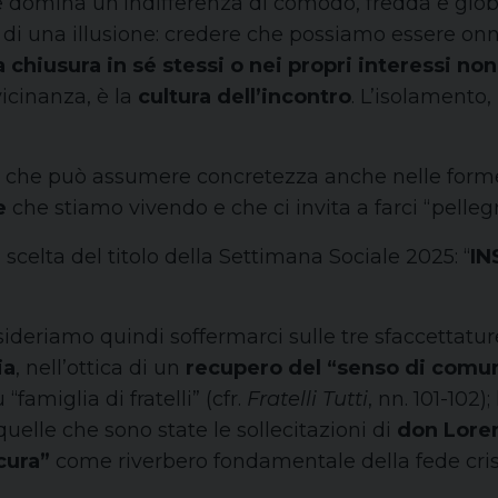
 domina un’indifferenza di comodo, fredda e globa
no di una illusione: credere che possiamo essere on
a chiusura in sé stessi o nei propri interessi no
vicinanza, è la
cultura dell’incontro
. L’isolamento, 
, che può assumere concretezza anche nelle forme d
re
che stiamo vivendo e che ci invita a farci “pellegr
celta del titolo della Settimana Sociale 2025: “
IN
ideriamo quindi soffermarci sulle tre sfaccettatu
ia
, nell’ottica di un
recupero del “senso di comun
famiglia di fratelli” (cfr.
Fratelli Tutti
, nn. 101-102)
 quelle che sono state le sollecitazioni di
don Loren
cura”
come riverbero fondamentale della fede cristi