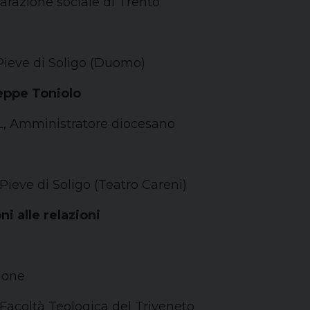
razione sociale di Trento
ieve di Soligo (Duomo)
eppe Toniolo
, Amministratore diocesano
eve di Soligo (Teatro Careni)
 alle relazioni
ione
Facoltà Teologica del Triveneto