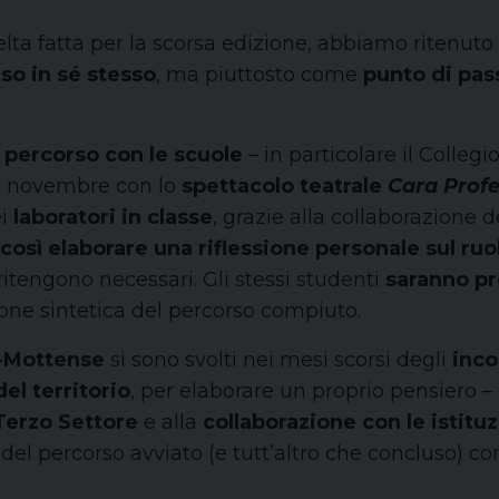
elta fatta per la scorsa edizione, abbiamo ritenut
so in sé stesso
, ma piuttosto come
punto di pas
n
percorso con le scuole
– in particolare il Collegi
rso novembre con lo
spettacolo teatrale
Cara Prof
ei
laboratori in classe
, grazie alla collaborazione de
osì elaborare una riflessione personale sul ruol
itengono necessari. Gli stessi studenti
saranno pr
ione sintetica del percorso compiuto.
o-Mottense
si sono svolti nei mesi scorsi degli
inco
el territorio
, per elaborare un proprio pensiero – 
Terzo Settore
e alla
collaborazione con le istituz
del percorso avviato (e tutt’altro che concluso) c