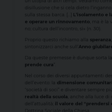
un’utopia di altri tempi. Vediamo come
disillusione che si cela dietro l’ingan
sulla stessa barca. […]
L’isolamento e l
e operare un rinnovamento
, ma è la 
no; cultura dell’incontro, sì» (n. 30).
Proprio questo richiamo alla
speranza
sintonizzarci anche sull’
Anno giubila
Da queste premesse è dunque sorta la s
prende cura
”.
Nel corso dei diversi appuntamenti des
dell’evento: la
dimensione comunitar
“società di soci” e diventare sempre più “
realtà della scuola
, anche alla luce di
dell’attualità;
il valore del “prendersi 
Dottrina Sociale della Chiesa.