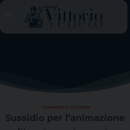
Skip
to
content
CONSACRATI
,
LITURGIA
Sussidio per l’animazione