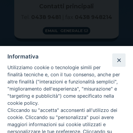
Contatti principali
Tel.
0438 9481
| fax
0438 948214
EMAIL GENERALE
Informativa
Utilizziamo cookie o tecnologie simili per
finalità tecniche e, con il tuo consenso, anche per
altre finalità ("interazioni e funzionalità semplici",
"miglioramento dell'esperienza", "misurazione" e
"targeting e pubblicità") come specificato nella
GRAZIE PER IL TUO AIUTO
cookie policy.
Insieme per la Diocesi
Cliccando su "accetta" acconsenti all'utilizzo dei
cookie. Cliccando su "personalizza" puoi avere
maggiori informazioni sui cookie utilizzati e
personalizzare le tue preferenze. Cliccando su