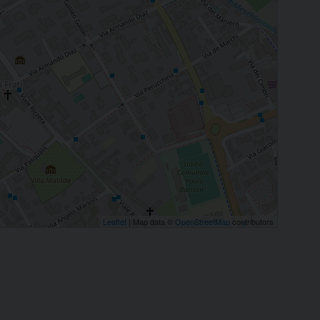
Leaflet
| Map data ©
OpenStreetMap
contributors