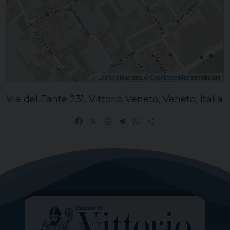
Leaflet
| Map data ©
OpenStreetMap
contributors
Via del Fante 231, Vittorio Veneto, Veneto, Italia
Facebook
X
Threads
Telegram
WhatsApp
Share