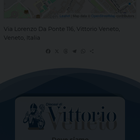
Leaflet
| Map data ©
OpenStreetMap
contributors
Via Lorenzo Da Ponte 116, Vittorio Veneto,
Veneto, Italia
Facebook
X
Threads
Telegram
WhatsApp
Share
Dove siamo