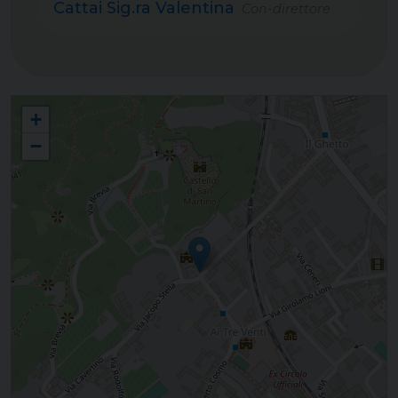
Cattai Sig.ra Valentina
Con-direttore
Ufficio per la Pastorale della Famiglia
+
−