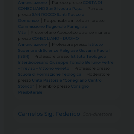
Annunciazione
Parroco
presso
COSTA DI
CONEGLIANO San Silvestro Papa
Parroco
presso
SAN ROCCO Santi Rocco e
Domenico
Responsabile in solidum
presso
Commissione Regionale Famiglia e
Vita
Protonotario Apostolico durante munere
presso
CONEGLIANO – DUOMO
Annunciazione
Professore
presso
Istituto
Superiore di Scienze Religiose Giovanni Paolo I
(ISSR)
Professore
presso
Istituto Teologico
Interdiocesano Giuseppe Toniolo Belluno-Feltre
– Treviso – Vittorio Veneto
Professore
presso
Scuola di Formazione Teologica
Moderatore
presso
Unità Pastorale “Conegliano Centro
Storico”
Membro
presso
Consiglio
Presbiterale
Carnelos Sig. Federico
Con-direttore