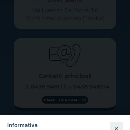
Via Lorenzo Da Ponte, 116
31029 Vittorio Veneto (Treviso)
Contatti principali
Tel.
0438 9481
| fax
0438 948214
EMAIL GENERALE
Informativa