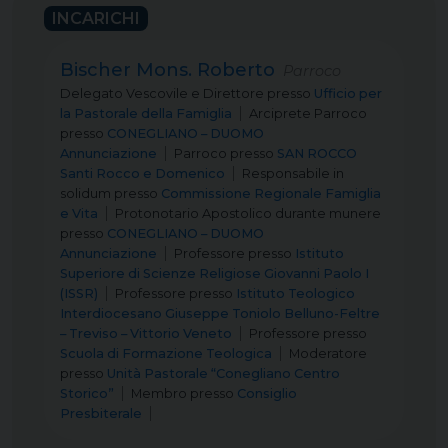
INCARICHI
Bischer Mons. Roberto
Parroco
Delegato Vescovile e Direttore
presso
Ufficio per
la Pastorale della Famiglia
Arciprete Parroco
presso
CONEGLIANO – DUOMO
Annunciazione
Parroco
presso
SAN ROCCO
Santi Rocco e Domenico
Responsabile in
solidum
presso
Commissione Regionale Famiglia
e Vita
Protonotario Apostolico durante munere
presso
CONEGLIANO – DUOMO
Annunciazione
Professore
presso
Istituto
Superiore di Scienze Religiose Giovanni Paolo I
(ISSR)
Professore
presso
Istituto Teologico
Interdiocesano Giuseppe Toniolo Belluno-Feltre
– Treviso – Vittorio Veneto
Professore
presso
Scuola di Formazione Teologica
Moderatore
presso
Unità Pastorale “Conegliano Centro
Storico”
Membro
presso
Consiglio
Presbiterale