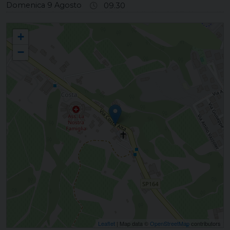
Domenica 9 Agosto
09.30
COSTA DI CONEGLIANO San Silvestro Papa
+
−
Leaflet
| Map data ©
OpenStreetMap
contributors