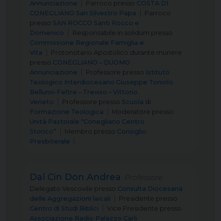
Annunciazione
Parroco
presso
COSTA DI
CONEGLIANO San Silvestro Papa
Parroco
presso
SAN ROCCO Santi Rocco e
Domenico
Responsabile in solidum
presso
Commissione Regionale Famiglia e
Vita
Protonotario Apostolico durante munere
presso
CONEGLIANO – DUOMO
Annunciazione
Professore
presso
Istituto
Teologico Interdiocesano Giuseppe Toniolo
Belluno-Feltre – Treviso – Vittorio
Veneto
Professore
presso
Scuola di
Formazione Teologica
Moderatore
presso
Unità Pastorale “Conegliano Centro
Storico”
Membro
presso
Consiglio
Presbiterale
Dal Cin Don Andrea
Professore
Delegato Vescovile
presso
Consulta Diocesana
delle Aggregazioni laicali
Presidente
presso
Centro di Studi Biblici
Vice Presidente
presso
Associazione Radio Palazzo Carli