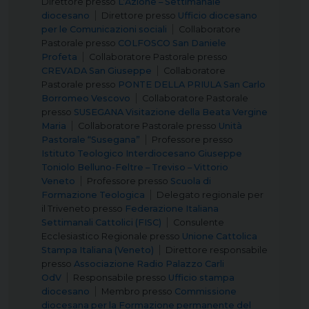
Direttore
presso
L’Azione – Settimanale
diocesano
Direttore
presso
Ufficio diocesano
per le Comunicazioni sociali
Collaboratore
Pastorale
presso
COLFOSCO San Daniele
Profeta
Collaboratore Pastorale
presso
CREVADA San Giuseppe
Collaboratore
Pastorale
presso
PONTE DELLA PRIULA San Carlo
Borromeo Vescovo
Collaboratore Pastorale
presso
SUSEGANA Visitazione della Beata Vergine
Maria
Collaboratore Pastorale
presso
Unità
Pastorale “Susegana”
Professore
presso
Istituto Teologico Interdiocesano Giuseppe
Toniolo Belluno-Feltre – Treviso – Vittorio
Veneto
Professore
presso
Scuola di
Formazione Teologica
Delegato regionale per
il Triveneto
presso
Federazione Italiana
Settimanali Cattolici (FISC)
Consulente
Ecclesiastico Regionale
presso
Unione Cattolica
Stampa Italiana (Veneto)
Direttore responsabile
presso
Associazione Radio Palazzo Carli
OdV
Responsabile
presso
Ufficio stampa
diocesano
Membro
presso
Commissione
diocesana per la Formazione permanente del