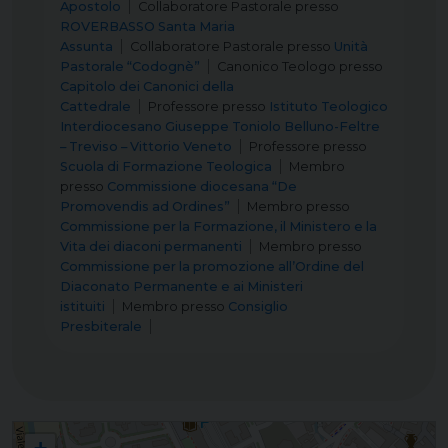
Apostolo
Collaboratore Pastorale
presso
ROVERBASSO Santa Maria
Assunta
Collaboratore Pastorale
presso
Unità
Pastorale “Codognè”
Canonico Teologo
presso
Capitolo dei Canonici della
Cattedrale
Professore
presso
Istituto Teologico
Interdiocesano Giuseppe Toniolo Belluno-Feltre
– Treviso – Vittorio Veneto
Professore
presso
Scuola di Formazione Teologica
Membro
presso
Commissione diocesana “De
Promovendis ad Ordines”
Membro
presso
Commissione per la Formazione, il Ministero e la
Vita dei diaconi permanenti
Membro
presso
Commissione per la promozione all’Ordine del
Diaconato Permanente e ai Ministeri
istituiti
Membro
presso
Consiglio
Presbiterale
Istituto Superiore di Scienze Religiose Giovanni Paolo I (ISSR)