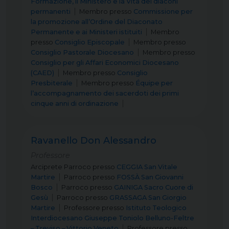
Formazione, il Ministero e la Vita dei diaconi
permanenti
Membro
presso
Commissione per
la promozione all’Ordine del Diaconato
Permanente e ai Ministeri istituiti
Membro
presso
Consiglio Episcopale
Membro
presso
Consiglio Pastorale Diocesano
Membro
presso
Consiglio per gli Affari Economici Diocesano
(CAED)
Membro
presso
Consiglio
Presbiterale
Membro
presso
Équipe per
l’accompagnamento dei sacerdoti dei primi
cinque anni di ordinazione
Ravanello Don Alessandro
Professore
Arciprete Parroco
presso
CEGGIA San Vitale
Martire
Parroco
presso
FOSSÀ San Giovanni
Bosco
Parroco
presso
GAINIGA Sacro Cuore di
Gesù
Parroco
presso
GRASSAGA San Giorgio
Martire
Professore
presso
Istituto Teologico
Interdiocesano Giuseppe Toniolo Belluno-Feltre
– Treviso – Vittorio Veneto
Professore
presso