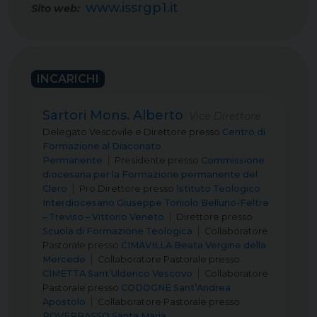
www.issrgp1.it
Sito web:
INCARICHI
Sartori Mons. Alberto
Vice Direttore
Delegato Vescovile e Direttore
presso
Centro di
Formazione al Diaconato
Permanente
Presidente
presso
Commissione
diocesana per la Formazione permanente del
Clero
Pro Direttore
presso
Istituto Teologico
Interdiocesano Giuseppe Toniolo Belluno-Feltre
– Treviso – Vittorio Veneto
Direttore
presso
Scuola di Formazione Teologica
Collaboratore
Pastorale
presso
CIMAVILLA Beata Vergine della
Mercede
Collaboratore Pastorale
presso
CIMETTA Sant’Ulderico Vescovo
Collaboratore
Pastorale
presso
CODOGNÈ Sant’Andrea
Apostolo
Collaboratore Pastorale
presso
ROVERBASSO Santa Maria