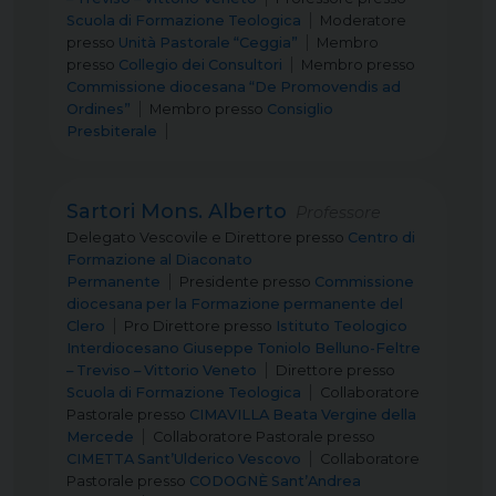
Scuola di Formazione Teologica
Moderatore
presso
Unità Pastorale “Ceggia”
Membro
presso
Collegio dei Consultori
Membro
presso
Commissione diocesana “De Promovendis ad
Ordines”
Membro
presso
Consiglio
Presbiterale
Sartori Mons. Alberto
Professore
Delegato Vescovile e Direttore
presso
Centro di
Formazione al Diaconato
Permanente
Presidente
presso
Commissione
diocesana per la Formazione permanente del
Clero
Pro Direttore
presso
Istituto Teologico
Interdiocesano Giuseppe Toniolo Belluno-Feltre
– Treviso – Vittorio Veneto
Direttore
presso
Scuola di Formazione Teologica
Collaboratore
Pastorale
presso
CIMAVILLA Beata Vergine della
Mercede
Collaboratore Pastorale
presso
CIMETTA Sant’Ulderico Vescovo
Collaboratore
Pastorale
presso
CODOGNÈ Sant’Andrea