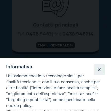
Contatti principali
Tel.
0438 9481
| fax
0438 948214
EMAIL GENERALE
Informativa
Utilizziamo cookie o tecnologie simili per
finalità tecniche e, con il tuo consenso, anche per
altre finalità ("interazioni e funzionalità semplici",
"miglioramento dell'esperienza", "misurazione" e
"targeting e pubblicità") come specificato nella
GRAZIE PER IL TUO AIUTO
cookie policy.
Insieme per la Diocesi