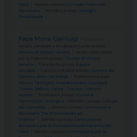
Clero
Membro
presso
Consiglio Pastorale
Diocesano
Membro
presso
Consiglio
Presbiterale
Papa Mons. Gianluigi
Professore
Vicario Generale e Moderator Curiae
presso
Diocesi di Vittorio Veneto
Vicario Episcopale
per la Pastorale
presso
Diocesi di Vittorio
Veneto
Presidente
presso
Équipe
sinodale
Canonico titolare
presso
Capitolo dei
Canonici della Cattedrale
Professore
presso
Istituto Teologico Interdiocesano Giuseppe
Toniolo Belluno-Feltre – Treviso – Vittorio
Veneto
Professore
presso
Scuola di
Formazione Teologica
Membro
presso
Collegio
dei Consultori
Membro
presso
Commissione
diocesana “De Promovendis ad
Ordines”
Membro
presso
Commissione
diocesana per la Formazione permanente del
Clero
Membro
presso
Commissione per la