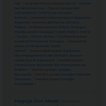
OdV
Arciprete Parroco
presso
SACILE – DUOMO
San Nicola Vescovo
Parroco
presso
SAN
GIOVANNI DEL TEMPIO San Giovanni
Battista
Assistente Unitario
presso
Delegazione
Regionale Triveneto dell’Azione Cattolica
Italiana
Professore
presso
Istituto Teologico
Interdiocesano Giuseppe Toniolo Belluno-Feltre
– Treviso – Vittorio Veneto
Professore
presso
Scuola di Formazione Teologica
Moderatore
presso
Unità Pastorale “Sacile
Centro”
Responsabile
presso
Équipe per
l’accompagnamento dei sacerdoti dei primi
cinque anni di ordinazione
Membro
presso
Commissione diocesana “De Promovendis ad
Ordines”
Membro
presso
Consiglio
Episcopale
Membro
presso
Consiglio Pastorale
Diocesano
Membro
presso
Consiglio
Presbiterale
Magoga Don Alessio
Professore