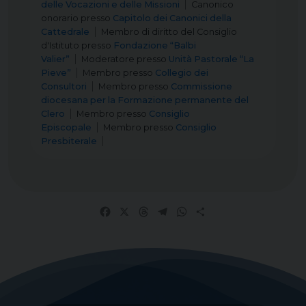
delle Vocazioni e delle Missioni
Canonico
onorario
presso
Capitolo dei Canonici della
Cattedrale
Membro di diritto del Consiglio
d'Istituto
presso
Fondazione “Balbi
Valier”
Moderatore
presso
Unità Pastorale “La
Pieve”
Membro
presso
Collegio dei
Consultori
Membro
presso
Commissione
diocesana per la Formazione permanente del
Clero
Membro
presso
Consiglio
Episcopale
Membro
presso
Consiglio
Presbiterale
Facebook
X
Threads
Telegram
WhatsApp
Share