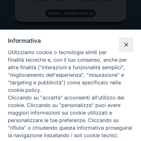
EMAIL GENERALE
Informativa
Utilizziamo cookie o tecnologie simili per
finalità tecniche e, con il tuo consenso, anche per
altre finalità ("interazioni e funzionalità semplici",
"miglioramento dell'esperienza", "misurazione" e
"targeting e pubblicità") come specificato nella
GRAZIE PER IL TUO AIUTO
cookie policy.
Insieme per la Diocesi
Cliccando su "accetta" acconsenti all'utilizzo dei
cookie. Cliccando su "personalizza" puoi avere
maggiori informazioni sui cookie utilizzati e
personalizzare le tue preferenze. Cliccando su
"rifiuta" o chiudendo questa informativa proseguirai
Copyright 2026 ©
Diocesi di Vittorio Veneto
-
Privacy
la navigazione installando i soli cookie tecnici.
Policy