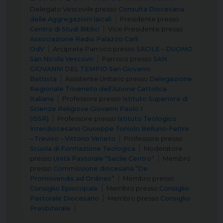
Delegato Vescovile
presso
Consulta Diocesana
delle Aggregazioni laicali
Presidente
presso
Centro di Studi Biblici
Vice Presidente
presso
Associazione Radio Palazzo Carli
OdV
Arciprete Parroco
presso
SACILE – DUOMO
San Nicola Vescovo
Parroco
presso
SAN
GIOVANNI DEL TEMPIO San Giovanni
Battista
Assistente Unitario
presso
Delegazione
Regionale Triveneto dell’Azione Cattolica
Italiana
Professore
presso
Istituto Superiore di
Scienze Religiose Giovanni Paolo I
(ISSR)
Professore
presso
Istituto Teologico
Interdiocesano Giuseppe Toniolo Belluno-Feltre
– Treviso – Vittorio Veneto
Professore
presso
Scuola di Formazione Teologica
Moderatore
presso
Unità Pastorale “Sacile Centro”
Membro
presso
Commissione diocesana “De
Promovendis ad Ordines”
Membro
presso
Consiglio Episcopale
Membro
presso
Consiglio
Pastorale Diocesano
Membro
presso
Consiglio
Presbiterale