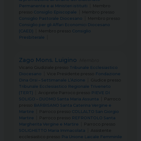
Permanente e ai Ministeri istituiti
Membro
presso
Consiglio Episcopale
Membro
presso
Consiglio Pastorale Diocesano
Membro
presso
Consiglio per gli Affari Economici Diocesano
(CAED)
Membro
presso
Consiglio
Presbiterale
Zago Mons. Luigino
Membro
Vicario Giudiziale
presso
Tribunale Ecclesiastico
Diocesano
Vice Presidente
presso
Fondazione
Dina Orsi – Settimanale L’Azione
Giudice
presso
Tribunale Ecclesiastico Regionale Triveneto
(TERT)
Arciprete Parroco
presso
PIEVE DI
SOLIGO – DUOMO Santa Maria Assunta
Parroco
presso
BARBISANO Santa Caterina Vergine e
Martire
Parroco
presso
COLLALTO San Giorgio
Martire
Parroco
presso
REFRONTOLO Santa
Margherita Vergine e Martire
Parroco
presso
SOLIGHETTO Maria Immacolata
Assistente
ecclesiastico
presso
Pia Unione Laicale Femminile