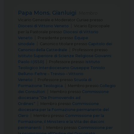
Papa Mons. Gianluigi
Membro
Vicario Generale e Moderator Curiae
presso
Diocesi di Vittorio Veneto
Vicario Episcopale
per la Pastorale
presso
Diocesi di Vittorio
Veneto
Presidente
presso
Équipe
sinodale
Canonico titolare
presso
Capitolo dei
Canonici della Cattedrale
Professore
presso
Istituto Superiore di Scienze Religiose Giovanni
Paolo I (ISSR)
Professore
presso
Istituto
Teologico Interdiocesano Giuseppe Toniolo
Belluno-Feltre – Treviso – Vittorio
Veneto
Professore
presso
Scuola di
Formazione Teologica
Membro
presso
Collegio
dei Consultori
Membro
presso
Commissione
diocesana “De Promovendis ad
Ordines”
Membro
presso
Commissione
diocesana per la Formazione permanente del
Clero
Membro
presso
Commissione per la
Formazione, il Ministero e la Vita dei diaconi
permanenti
Membro
presso
Commissione per
la promozione all’Ordine del Diaconato