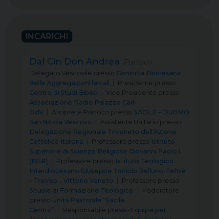
INCARICHI
Dal Cin Don Andrea
Parroco
Delegato Vescovile
presso
Consulta Diocesana
delle Aggregazioni laicali
Presidente
presso
Centro di Studi Biblici
Vice Presidente
presso
Associazione Radio Palazzo Carli
OdV
Arciprete Parroco
presso
SACILE – DUOMO
San Nicola Vescovo
Assistente Unitario
presso
Delegazione Regionale Triveneto dell’Azione
Cattolica Italiana
Professore
presso
Istituto
Superiore di Scienze Religiose Giovanni Paolo I
(ISSR)
Professore
presso
Istituto Teologico
Interdiocesano Giuseppe Toniolo Belluno-Feltre
– Treviso – Vittorio Veneto
Professore
presso
Scuola di Formazione Teologica
Moderatore
presso
Unità Pastorale “Sacile
Centro”
Responsabile
presso
Équipe per