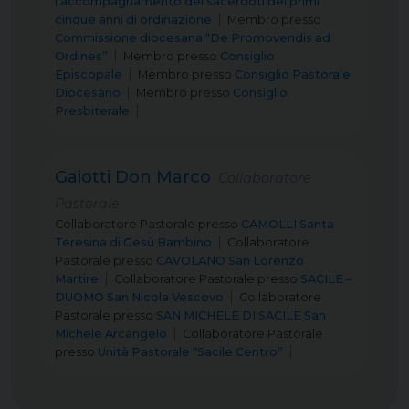
l’accompagnamento dei sacerdoti dei primi
cinque anni di ordinazione
Membro
presso
Commissione diocesana “De Promovendis ad
Ordines”
Membro
presso
Consiglio
Episcopale
Membro
presso
Consiglio Pastorale
Diocesano
Membro
presso
Consiglio
Presbiterale
Gaiotti Don Marco
Collaboratore
Pastorale
Collaboratore Pastorale
presso
CAMOLLI Santa
Teresina di Gesù Bambino
Collaboratore
Pastorale
presso
CAVOLANO San Lorenzo
Martire
Collaboratore Pastorale
presso
SACILE –
DUOMO San Nicola Vescovo
Collaboratore
Pastorale
presso
SAN MICHELE DI SACILE San
Michele Arcangelo
Collaboratore Pastorale
presso
Unità Pastorale “Sacile Centro”