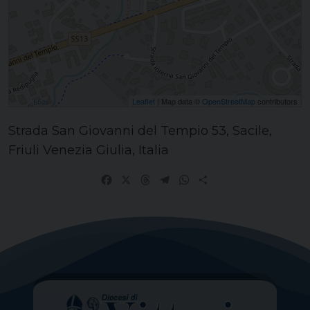
Leaflet
| Map data ©
OpenStreetMap
contributors
Strada San Giovanni del Tempio 53, Sacile,
Friuli Venezia Giulia, Italia
Facebook
X
Threads
Telegram
WhatsApp
Share