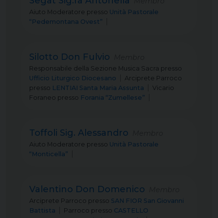
Segat Sig.ra Antonella
Membro
Aiuto Moderatore
presso
Unità Pastorale
“Pedemontana Ovest”
Silotto Don Fulvio
Membro
Responsabile della Sezione Musica Sacra
presso
Ufficio Liturgico Diocesano
Arciprete Parroco
presso
LENTIAI Santa Maria Assunta
Vicario
Foraneo
presso
Forania “Zumellese”
Toffoli Sig. Alessandro
Membro
Aiuto Moderatore
presso
Unità Pastorale
“Monticella”
Valentino Don Domenico
Membro
Arciprete Parroco
presso
SAN FIOR San Giovanni
Battista
Parroco
presso
CASTELLO