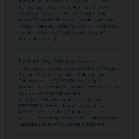
Favretto P. Mario, O.F.M.
Membro
Rettore
presso
Ordine dei Frati Minori – O.F.M. –
Convento – Santuario Basilica “Madonna dei
Miracoli” di Motta di Livenza
Padre Guardiano
presso
Ordine dei Frati Minori – O.F.M. – Convento
– Santuario Basilica “Madonna dei Miracoli” di
Motta di Livenza
Foltran Sig. Claudio
Membro
Collaboratore Pastorale
presso
BARBISANO Santa
Caterina Vergine e Martire
Collaboratore
Pastorale
presso
COLLALTO San Giorgio
Martire
Collaboratore Pastorale
presso
PIEVE DI
SOLIGO – DUOMO Santa Maria
Assunta
Collaboratore Pastorale
presso
REFRONTOLO Santa Margherita Vergine e
Martire
Collaboratore Pastorale
presso
SOLIGHETTO Maria Immacolata
Collaboratore
Pastorale
presso
Unità Pastorale “La Pieve”