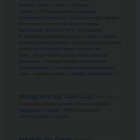
Belluno-Feltre – Treviso – Vittorio
Veneto
Professore
presso
Scuola di
Formazione Teologica
Delegato regionale per
il Triveneto
presso
Federazione Italiana
Settimanali Cattolici (FISC)
Consulente
Ecclesiastico Regionale
presso
Unione Cattolica
Stampa Italiana (Veneto)
Direttore responsabile
presso
Associazione Radio Palazzo Carli
OdV
Responsabile
presso
Ufficio stampa
diocesano
Membro
presso
Commissione
diocesana per la Formazione permanente del
Clero
Membro
presso
Consiglio Presbiterale
Manighetti Sig. Gian Luigi
Membro
Presidente
presso
Consulta Diocesana delle
Aggregazioni laicali
Referente
presso
Movimento dei Focolari
Masarin Sig. Omar
Membro