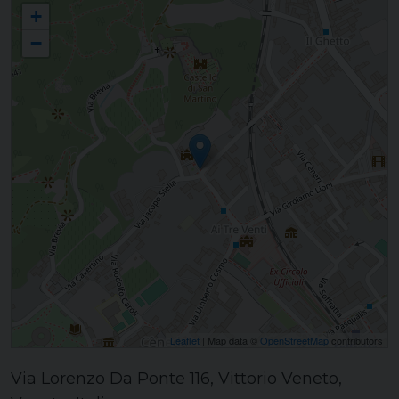
Consiglio Pastorale Diocesano
+
−
Leaflet
| Map data ©
OpenStreetMap
contributors
Via Lorenzo Da Ponte 116, Vittorio Veneto,