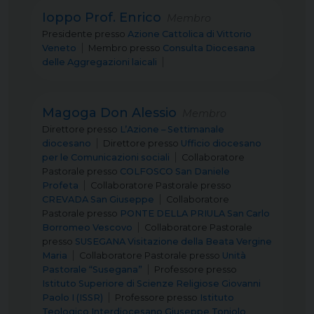
Ioppo Prof. Enrico
Membro
Presidente
presso
Azione Cattolica di Vittorio
Veneto
Membro
presso
Consulta Diocesana
delle Aggregazioni laicali
Magoga Don Alessio
Membro
Direttore
presso
L’Azione – Settimanale
diocesano
Direttore
presso
Ufficio diocesano
per le Comunicazioni sociali
Collaboratore
Pastorale
presso
COLFOSCO San Daniele
Profeta
Collaboratore Pastorale
presso
CREVADA San Giuseppe
Collaboratore
Pastorale
presso
PONTE DELLA PRIULA San Carlo
Borromeo Vescovo
Collaboratore Pastorale
presso
SUSEGANA Visitazione della Beata Vergine
Maria
Collaboratore Pastorale
presso
Unità
Pastorale “Susegana”
Professore
presso
Istituto Superiore di Scienze Religiose Giovanni
Paolo I (ISSR)
Professore
presso
Istituto
Teologico Interdiocesano Giuseppe Toniolo