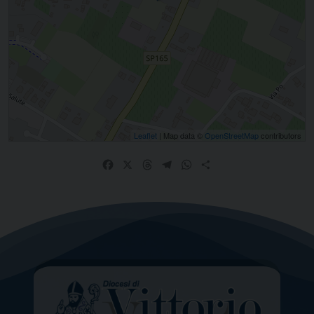
Leaflet
| Map data ©
OpenStreetMap
contributors
Facebook
X
Threads
Telegram
WhatsApp
Share