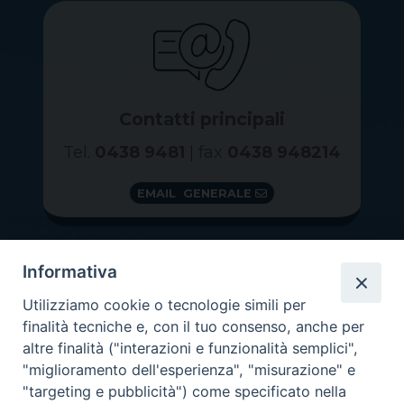
Contatti principali
Tel.
0438 9481
| fax
0438 948214
EMAIL GENERALE
Informativa
Utilizziamo cookie o tecnologie simili per
finalità tecniche e, con il tuo consenso, anche per
altre finalità ("interazioni e funzionalità semplici",
"miglioramento dell'esperienza", "misurazione" e
"targeting e pubblicità") come specificato nella
GRAZIE PER IL TUO AIUTO