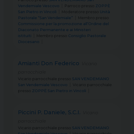
Vendemiale Vescovo
Parroco
presso
ZOPPÈ
San Pietro in Vincoli
Moderatore
presso
Unità
Pastorale “San Vendemiale”
Membro
presso
Commissione per la promozione all’Ordine del
Diaconato Permanente e ai Ministeri
istituiti
Membro
presso
Consiglio Pastorale
Diocesano
Amianti Don Federico
Vicario
parrocchiale
Vicario parrocchiale
presso
SAN VENDEMIANO
San Vendemiale Vescovo
Vicario parrocchiale
presso
ZOPPÈ San Pietro in Vincoli
Piccini P. Daniele, S.C.I.
Vicario
parrocchiale
Vicario parrocchiale
presso
SAN VENDEMIANO
San Vendemiale Vescovo
Vicario parrocchiale