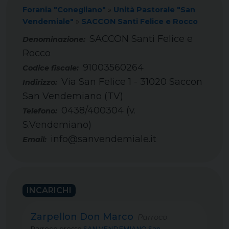
Forania "Conegliano"
»
Unità Pastorale "San
Vendemiale"
»
SACCON Santi Felice e Rocco
SACCON Santi Felice e
Rocco
91003560264
Codice fiscale:
Via San Felice 1 - 31020 Saccon
Indirizzo:
San Vendemiano (TV)
0438/400304 (v.
Telefono:
S.Vendemiano)
info@sanvendemiale.it
Email:
INCARICHI
Zarpellon Don Marco
Parroco
Parroco
presso
SAN VENDEMIANO San