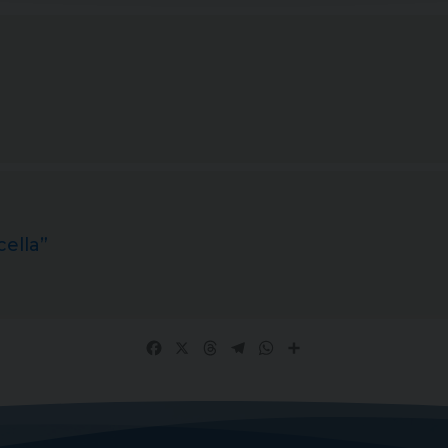
cella”
Facebook
X
Threads
Telegram
WhatsApp
Share