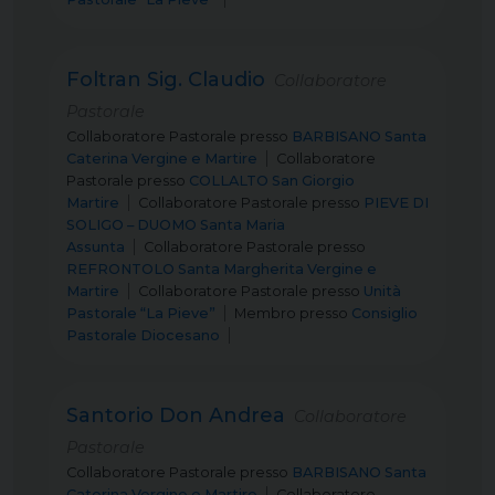
Foltran Sig. Claudio
Collaboratore
Pastorale
Collaboratore Pastorale
presso
BARBISANO Santa
Caterina Vergine e Martire
Collaboratore
Pastorale
presso
COLLALTO San Giorgio
Martire
Collaboratore Pastorale
presso
PIEVE DI
SOLIGO – DUOMO Santa Maria
Assunta
Collaboratore Pastorale
presso
REFRONTOLO Santa Margherita Vergine e
Martire
Collaboratore Pastorale
presso
Unità
Pastorale “La Pieve”
Membro
presso
Consiglio
Pastorale Diocesano
Santorio Don Andrea
Collaboratore
Pastorale
Collaboratore Pastorale
presso
BARBISANO Santa
Caterina Vergine e Martire
Collaboratore