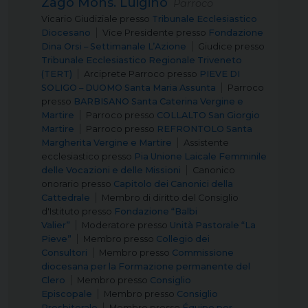
Zago Mons. Luigino
Parroco
Vicario Giudiziale
presso
Tribunale Ecclesiastico
Diocesano
Vice Presidente
presso
Fondazione
Dina Orsi – Settimanale L’Azione
Giudice
presso
Tribunale Ecclesiastico Regionale Triveneto
(TERT)
Arciprete Parroco
presso
PIEVE DI
SOLIGO – DUOMO Santa Maria Assunta
Parroco
presso
BARBISANO Santa Caterina Vergine e
Martire
Parroco
presso
COLLALTO San Giorgio
Martire
Parroco
presso
REFRONTOLO Santa
Margherita Vergine e Martire
Assistente
ecclesiastico
presso
Pia Unione Laicale Femminile
delle Vocazioni e delle Missioni
Canonico
onorario
presso
Capitolo dei Canonici della
Cattedrale
Membro di diritto del Consiglio
d'Istituto
presso
Fondazione “Balbi
Valier”
Moderatore
presso
Unità Pastorale “La
Pieve”
Membro
presso
Collegio dei
Consultori
Membro
presso
Commissione
diocesana per la Formazione permanente del
Clero
Membro
presso
Consiglio
Episcopale
Membro
presso
Consiglio
Presbiterale
Membro
presso
Équipe per