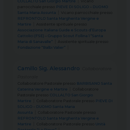
COLLALTO San Giorgio Martire
Vicario
parrocchiale
presso
PIEVE DI SOLIGO – DUOMO
Santa Maria Assunta
Vicario parrocchiale
presso
REFRONTOLO Santa Margherita Vergine e
Martire
Assistente spirituale
presso
Associazione Italiana Guide e Scouts d’Europa
Cattolici (FSE) – Gruppo Scout Follina 1 “Santa
Maria di Sanavalle”
Assistente spirituale
presso
Fondazione “Balbi Valier”
Camillo Sig. Alessandro
Collaboratore
Pastorale
Collaboratore Pastorale
presso
BARBISANO Santa
Caterina Vergine e Martire
Collaboratore
Pastorale
presso
COLLALTO San Giorgio
Martire
Collaboratore Pastorale
presso
PIEVE DI
SOLIGO – DUOMO Santa Maria
Assunta
Collaboratore Pastorale
presso
REFRONTOLO Santa Margherita Vergine e
Martire
Collaboratore Pastorale
presso
Unità
Pastorale “La Pieve”