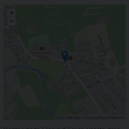
SOLIGHETTO Maria Immacolata
+
−
Leaflet
| Map data ©
OpenStreetMap
contributors